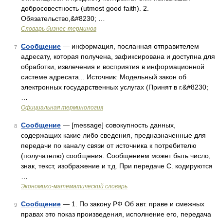
добросовестность (utmost good faith). 2.
Обязательство,&#8230; …
Словарь бизнес-терминов
Сообщение
— информация, посланная отправителем
7
адресату, которая получена, зафиксирована и доступна для
обработки, извлечения и восприятия в информационной
системе адресата... Источник: Модельный закон об
электронных государственных услугах (Принят в г.&#8230;
…
Официальная терминология
Сообщение
— [message] совокупность данных,
8
содержащих какие либо сведения, предназначенные для
передачи по каналу связи от источника к потребителю
(получателю) сообщения. Сообщением может быть число,
знак, текст, изображение и т.д. При передаче С. кодируются
…
Экономико-математический словарь
Сообщение
— 1. По закону РФ Об авт. праве и смежных
9
правах это показ произведения, исполнение его, передача